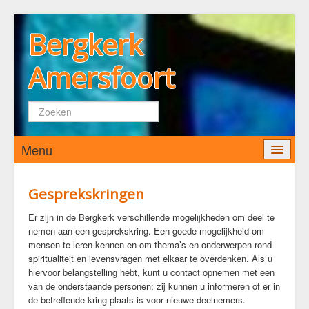
Bergkerk
Amersfoort
Zoeken...
Menu
Home
Gesprekskringen
Wie zijn wij
Er zijn in de Bergkerk verschillende mogelijkheden om deel te
nemen aan een gesprekskring. Een goede mogelijkheid om
De Bergkerk
mensen te leren kennen en om thema’s en onderwerpen rond
Predikant
spiritualiteit en levensvragen met elkaar te overdenken. Als u
Kerkenraad
hiervoor belangstelling hebt, kunt u contact opnemen met een
van de onderstaande personen: zij kunnen u informeren of er in
Pastoraat
de betreffende kring plaats is voor nieuwe deelnemers.
Diaconaat