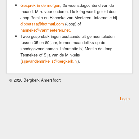
Gesprek in de morgen
, 2e woensdagochtend van de
Kerkrentmeesters
maand. M.n. voor ouderen. De kring wordt geleid door
Kerkmuziek
Joop Romijn en Hanneke van Meeteren. Informatie bij
Geschiedenis
dibbets1a@hotmail.com
(Joop) of
hanneke@vanmeeteren.net
.
Veilige kerk
Twee gesprekskringen bestaande uit gemeenteleden
tussen 35 en 80 jaar, komen maandelijks op de
Kerkdiensten
zondagavond samen. Informatie bij Martijn de Jong-
Komende Erediensten
Tennekes of Sija van de Minkelis
(
sijavandeminkelis@bergkerk.nl
).
Kapeldienst
Zondagse Eredienst
Avondgebed
© 2026 Bergkerk Amersfoort
Bijzondere diensten
Kerkdienst gemist
Login
Ouder-en-kind vieringen
Kerkdienst bij stukjes en beetjes
Commissie Eredienst
Jeugd/jongeren