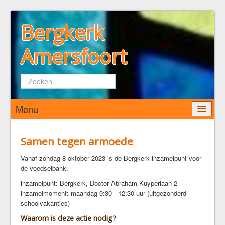
Bergkerk
Amersfoort
Zoeken...
Menu
Home
Samen tegen armoede
Wie zijn wij
Vanaf zondag 8 oktober 2023 is de Bergkerk inzamelpunt voor
de voedselbank.
De Bergkerk
inzamelpunt: Bergkerk, Doctor Abraham Kuyperlaan 2
Predikant
inzamelmoment: maandag 9:30 - 12:30 uur (uitgezonderd
Kerkenraad
schoolvakanties)
Pastoraat
Waarom is deze actie nodig?
Diaconaat