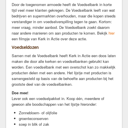
Door de toegenomen armoede heeft de Voedselbank in korte
Kerkrentmeesters
tijd veel meer klanten gekregen. De Voedselbank leeft van wat
Kerkmuziek
bedrijven en supermarkten overhouden, maar die kopen steeds
Geschiedenis
verstandiger in om voedselverspilling tegen te gaan. Kortom:
meer vraag, minder aanbod. De Voedselbank zoekt daarom
Veilige kerk
naar andere manieren om aan producten te komen. Bekijk
hier
een filmpje van Kerk in Actie over deze actie.
Kerkdiensten
Voedseldozen
Komende Erediensten
Samen met de Voedselbank heeft Kerk in Actie een doos laten
Kapeldienst
maken die door alle kerken en voedselbanken gebruikt kan
Zondagse Eredienst
worden. Een voedselbank met een overschot kan zo makkelijk
Avondgebed
producten delen met een andere. Het lijstje met producten is
samengesteld op basis van de behoefte aan producten bij het
Bijzondere diensten
grootste deel van de voedselbanken.
Kerkdienst gemist
Doe mee!
Ouder-en-kind vieringen
Lever ook een voedselpakket in. Koop één, meerdere of
Kerkdienst bij stukjes en beetjes
gewoon alle boodschappen van het lijstje hieronder:
Commissie Eredienst
Zonnebloem- of olijfolie
groenteconserven
Jeugd/jongeren
soep in blik of zak