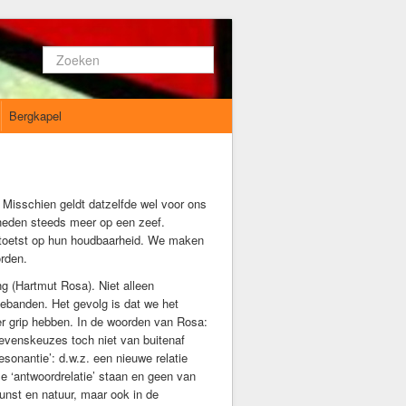
Zoeken...
Bergkapel
. Misschien geldt datzelfde wel voor ons
rheden steeds meer op een zeef.
getoetst op hun houdbaarheid. We maken
orden.
ng (Hartmut Rosa). Niet alleen
iebanden. Het gevolg is dat we het
er grip hebben. In de woorden van Rosa:
 levenskeuzes toch niet van buitenaf
esonantie’: d.w.z. een nieuwe relatie
e ‘antwoordrelatie’ staan en geen van
unst en natuur, maar ook in de