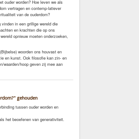
het ouder worden? Hoe leven we als
rdom vertragen en contemp-latiever
ritualiteit van de ouderdom?
inden in een grillige wereld die
achten en krachten die op ons
nd wereld opnieuw moeten onderzoeken,
 (Bijbelse) woorden ons houvast en
e en kunst. Ook filosofie kan zin- en
hten/waarden/hoop geven zij mee aan
derdom?" gehouden
verbinding tussen ouder worden en
ls het beoefenen van generativiteit.