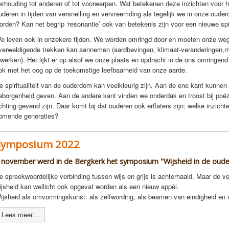
erhouding tot anderen of tot voorwerpen. Wat betekenen deze inzichten voor 
uderen in tijden van versnelling en vervreemding als tegelijk we in onze oude
orden? Kan het begrip ‘resonantie’ ook van betekenis zijn voor een nieuwe spi
e leven ook in onzekere tijden. We worden omringd door en moeten onze weg v
verweldigende trekken kan aannemen (aardbevingen, klimaat-veranderingen,m
nwerken). Het lijkt er op alsof we onze plaats en opdracht in de ons omringe
ok met het oog op de toekomstige leefbaarheid van onze aarde.
e spiritualiteit van de ouderdom kan veelkleurig zijn. Aan de ene kant kunnen
eborgenheid geven. Aan de andere kant vinden we onderdak en troost bij poëzi
ichting gevend zijn. Daar komt bij dat ouderen ook erflaters zijn: welke inzic
omende generaties?
Symposium 2022
 november werd in de Bergkerk het symposium "Wijsheid in de ou
e spreekwoordelijke verbinding tussen wijs en grijs is achterhaald. Maar de 
ijsheid kan wellicht ook opgevat worden als een nieuw appèl.
ijsheid als omvormingskunst: als zelfwording, als beamen van eindigheid en a
Lees meer...