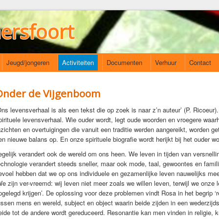
ersfoort
Jeugd/jongeren
Activiteiten
Documenten
Verhuur
Contact
Onder de Vijgenboom
Ons levensverhaal is als een tekst die op zoek is naar z’n auteur’ (P. Ricoeur)
pirituele levensverhaal. Wie ouder wordt, legt oude woorden en vroegere waa
nzichten en overtuigingen die vanuit een traditie werden aangereikt, worden 
en nieuwe balans op. En onze spirituele biografie wordt herijkt bij het ouder w
egelijk verandert ook de wereld om ons heen. We leven in tijden van versnelli
echnologie verandert steeds sneller, maar ook mode, taal, gewoontes en famil
evoel hebben dat we op ons individuele en gezamenlijke leven nauwelijks me
We zijn ver-vreemd: wij leven niet meer zoals we willen leven, terwijl we onze
pgelegd krijgen’. De oplossing voor deze problemen vindt Rosa in het begrip ‘r
ussen mens en wereld, subject en object waarin beide zijden in een wederzijds
eide tot de andere wordt gereduceerd. Resonantie kan men vinden in religie, k