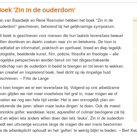
Boek 'Zin in de ouderdom'
an van Baardwijk en René Rosmolen hebben het boek "Zin in de
uderdom" geschreven, behorend bij het gelijknamige symposium.
it boek is geschreven voor mensen die hun laatste levensfase bewust
illen doorléven en daarin zoeken naar zin en betekenis. De toon is
editatief en informatief, praktisch en spiritueel, breed en diep tegelijk.
otografie, beeldende kunst, film, poëzie, filosofie en theologie – alle
ogelijke perspectieven worden benut om het rijkgeschakeerde
andschap van de ouderdom in beeld te brengen en tot leven te wekken.
en creatief en inspirerend boek, heel dicht op de rimpelige huid
eschreven. – Frits de Lange
n toen kregen we er een levensfase bij. Volgend op ons arbeidzame
even glijden we niet meer moeiteloos het graf in, maar mogen we of
oeten we nog een hele tijd verder. Het is een onmogelijk plan om
edurende die jaren ‘alleen maar leuke dingen’ te doen. Ook de meest
erstokte golfer, wandelaar, lezer, aquarellist of culinair bevlogene zal bij
ijd en wijlen iets anders willen doen dan iets ‘leuks’. Zin in de ouderdom
iedt een uitvoerige excursie langs de vragen die een mens bestormen
ls de arbeidsplicht ophoudt en het ‘golfen’ te weinig blijkt te bieden. – Bert Kei