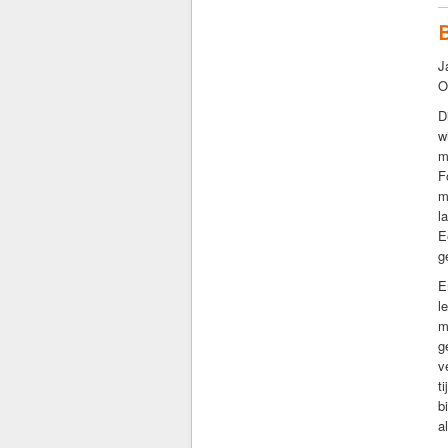
J
O
D
w
m
F
m
l
E
g
E
l
m
g
v
t
b
a