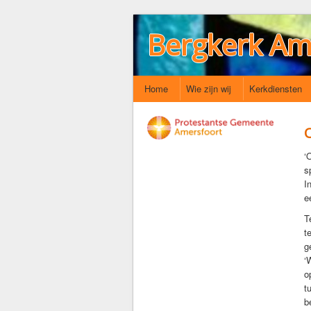
Bergkerk Am
Home
Wie zijn wij
Kerkdiensten
‘
s
I
e
T
t
g
‘
o
t
b