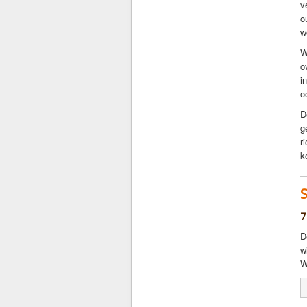
v
o
w
W
o
i
o
D
g
r
k
7
D
w
W