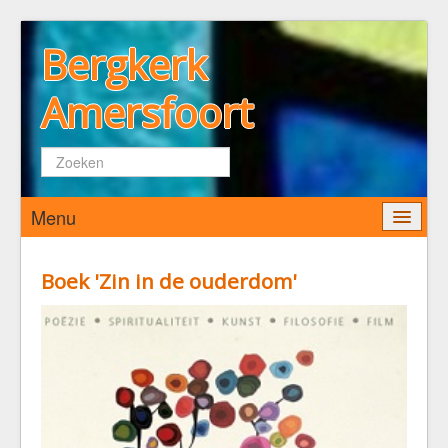
Bergkerk
Amersfoort
Zoeken...
Menu
Home
Boek 'Zin in de ouderdom'
Wie zijn wij
De Bergkerk
Predikant
Kerkenraad
Pastoraat
Diaconaat