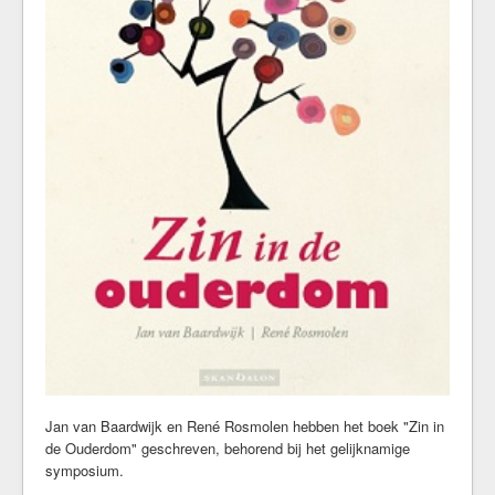
Kerkrentmeesters
Kerkmuziek
Geschiedenis
Veilige kerk
Kerkdiensten
Komende Erediensten
Kapeldienst
Zondagse Eredienst
Avondgebed
Bijzondere diensten
Kerkdienst gemist
Ouder-en-kind vieringen
Kerkdienst bij stukjes en beetjes
Commissie Eredienst
Jan van Baardwijk en René Rosmolen hebben het boek "Zin in
de Ouderdom" geschreven, behorend bij het gelijknamige
Jeugd/jongeren
symposium.