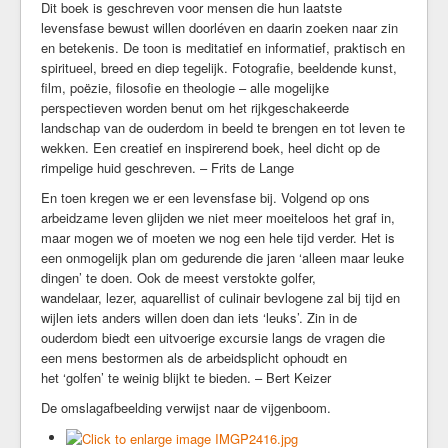
Dit boek is geschreven voor mensen die hun laatste
Crèche
levensfase bewust willen doorléven en daarin zoeken naar zin
Kindervieringen
en betekenis. De toon is meditatief en informatief, praktisch en
Rond de 15
spiritueel, breed en diep tegelijk. Fotografie, beeldende kunst,
Ouder-en-kind vieringen
film, poëzie, filosofie en theologie – alle mogelijke
perspectieven worden benut om het rijkgeschakeerde
landschap van de ouderdom in beeld te brengen en tot leven te
Activiteiten
wekken. Een creatief en inspirerend boek, heel dicht op de
Actueel
rimpelige huid geschreven. – Frits de Lange
Podcast
En toen kregen we er een levensfase bij. Volgend op ons
Kunstcommissie BK2
arbeidzame leven glijden we niet meer moeiteloos het graf in,
maar mogen we of moeten we nog een hele tijd verder. Het is
Gesprekskringen
een onmogelijk plan om gedurende die jaren ‘alleen maar leuke
Van de diaconie
dingen’ te doen. Ook de meest verstokte golfer,
Onder de vijgenboom
wandelaar, lezer, aquarellist of culinair bevlogene zal bij tijd en
Taakgroep ouderen
wijlen iets anders willen doen dan iets ‘leuks’. Zin in de
ouderdom biedt een uitvoerige excursie langs de vragen die
Tuincommissie
een mens bestormen als de arbeidsplicht ophoudt en
Op de hoogte blijven
het ‘golfen’ te weinig blijkt te bieden. – Bert Keizer
De omslagafbeelding verwijst naar de vijgenboom.
Documenten
Recente preken