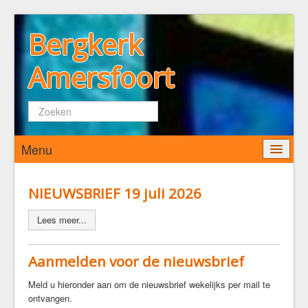
Bergkerk
Amersfoort
Zoeken...
Menu
Home
NIEUWSBRIEF 19 juli 2026
Wie zijn wij
Lees meer...
De Bergkerk
Predikant
Aanmelden voor de nieuwsbrief
Kerkenraad
Meld u hieronder aan om de nieuwsbrief wekelijks per mail te
Pastoraat
ontvangen.
Diaconaat