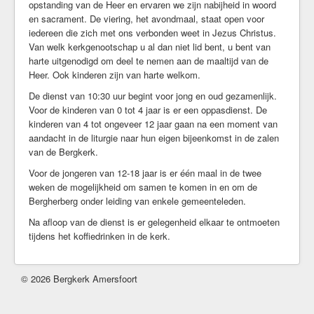
opstanding van de Heer en ervaren we zijn nabijheid in woord
Kerkrentmeesters
en sacrament. De viering, het avondmaal, staat open voor
iedereen die zich met ons verbonden weet in Jezus Christus.
Kerkmuziek
Van welk kerkgenootschap u al dan niet lid bent, u bent van
Geschiedenis
harte uitgenodigd om deel te nemen aan de maaltijd van de
Veilige kerk
Heer. Ook kinderen zijn van harte welkom.
De dienst van 10:30 uur begint voor jong en oud gezamenlijk.
Kerkdiensten
Voor de kinderen van 0 tot 4 jaar is er een oppasdienst. De
Komende Erediensten
kinderen van 4 tot ongeveer 12 jaar gaan na een moment van
aandacht in de liturgie naar hun eigen bijeenkomst in de zalen
Kapeldienst
van de Bergkerk.
Zondagse Eredienst
Voor de jongeren van 12-18 jaar is er één maal in de twee
Avondgebed
weken de mogelijkheid om samen te komen in en om de
Bijzondere diensten
Bergherberg onder leiding van enkele gemeenteleden.
Kerkdienst gemist
Na afloop van de dienst is er gelegenheid elkaar te ontmoeten
Ouder-en-kind vieringen
tijdens het koffiedrinken in de kerk.
Kerkdienst bij stukjes en beetjes
Commissie Eredienst
© 2026 Bergkerk Amersfoort
Jeugd/jongeren