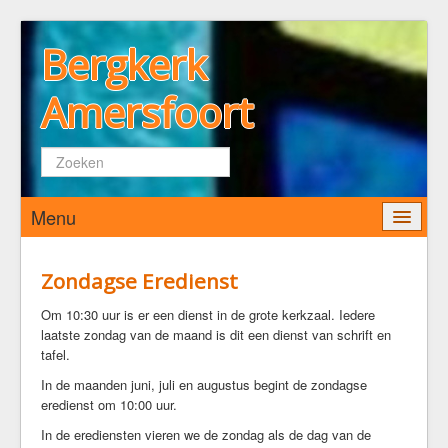
Bergkerk
Amersfoort
Zoeken...
Menu
Home
Zondagse Eredienst
Wie zijn wij
Om 10:30 uur is er een dienst in de grote kerkzaal. Iedere
laatste zondag van de maand is dit een dienst van schrift en
De Bergkerk
tafel.
Predikant
In de maanden juni, juli en augustus begint de zondagse
Kerkenraad
eredienst om 10:00 uur.
Pastoraat
In de erediensten vieren we de zondag als de dag van de
Diaconaat