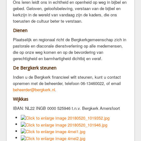
Ons leren leidt ons in echtheid en openheid op weg in bijbel en
Orde van dienst
gebed. Geloven, geloofsbeleving, verstaan van de bijbel en
kerkzijn in de wereld van vandaag zijn de kaders, die ons
Beleidsplan
toerusten de cultuur beter te verstaan.
Nieuwsbrieven
Dienen
Vitaliteitsscan
Financiën
Plaatselijk en regionaal richt de Bergkerkgemeenschap zich in
pastorale en diaconale dienstverlening op alle medemensen,
Toekomstvisie
die op onze weg komen en op de bevordering van
Login
gerechtigheid en barmhartigheid dichtbij en veraf.
De Bergkerk steunen
Verhuur
Indien u de Bergkerk financieel wilt steunen, kunt u contact
Contact
opnemen met de beheerder, telefoon 06-13460022, of email
beheerder@bergkerk.nl
.
Bergkapel
Wijkkas
Muziek op de Berg
IBAN: NL22 INGB 0000 525946 t.n.v. Bergkerk Amersfoort
Film op de Berg
Amersfoortse Bergrede
Stichting Amersfoortse Bergkapel