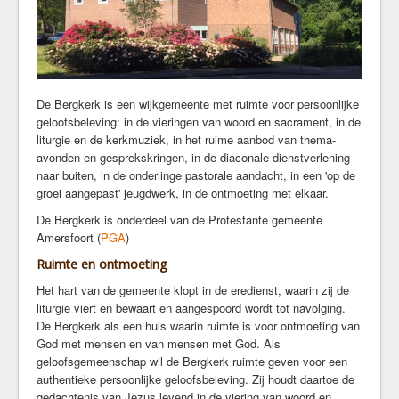
Kerkrentmeesters
Kerkmuziek
Geschiedenis
Veilige kerk
De Bergkerk is een wijkgemeente met ruimte voor persoonlijke
geloofsbeleving: in de vieringen van woord en sacrament, in de
Kerkdiensten
liturgie en de kerkmuziek, in het ruime aanbod van thema-
Komende Erediensten
avonden en gesprekskringen, in de diaconale dienstverlening
naar buiten, in de onderlinge pastorale aandacht, in een 'op de
Kapeldienst
groei aangepast' jeugdwerk, in de ontmoeting met elkaar.
Zondagse Eredienst
De Bergkerk is onderdeel van de Protestante gemeente
Avondgebed
Amersfoort (
PGA
)
Bijzondere diensten
Ruimte en ontmoeting
Kerkdienst gemist
Het hart van de gemeente klopt in de eredienst, waarin zij de
Ouder-en-kind vieringen
liturgie viert en bewaart en aangespoord wordt tot navolging.
Kerkdienst bij stukjes en beetjes
De Bergkerk als een huis waarin ruimte is voor ontmoeting van
Commissie Eredienst
God met mensen en van mensen met God. Als
geloofsgemeenschap wil de Bergkerk ruimte geven voor een
Jeugd/jongeren
authentieke persoonlijke geloofsbeleving. Zij houdt daartoe de
gedachtenis van Jezus levend in de viering van woord en