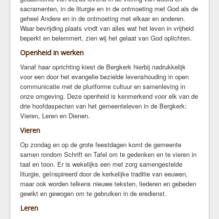
Crèche
sacramenten, in de liturgie en in de ontmoeting met God als de
Kindervieringen
geheel Andere en in de ontmoeting met elkaar en anderen.
Waar bevrijding plaats vindt van alles wat het leven in vrijheid
Rond de 15
beperkt en belemmert, zien wij het gelaat van God oplichten.
Ouder-en-kind vieringen
Openheid in werken
Activiteiten
Vanaf haar oprichting kiest de Bergkerk hierbij nadrukkelijk
voor een door het evangelie bezielde levenshouding in open
Actueel
communicatie met de pluriforme cultuur en samenleving in
Podcast
onze omgeving. Deze openheid is kenmerkend voor elk van de
Kunstcommissie BK2
drie hoofdaspecten van het gemeenteleven in de Bergkerk:
Vieren, Leren en Dienen.
Gesprekskringen
Van de diaconie
Vieren
Onder de vijgenboom
Op zondag en op de grote feestdagen komt de gemeente
samen rondom Schrift en Tafel om te gedenken en te vieren in
Taakgroep ouderen
taal en toon. Er is wekelijks een met zorg samengestelde
Tuincommissie
liturgie, geïnspireerd door de kerkelijke traditie van eeuwen,
Op de hoogte blijven
maar ook worden telkens nieuwe teksten, liederen en gebeden
gewikt en gewogen om te gebruiken in de eredienst.
Documenten
Leren
Recente preken