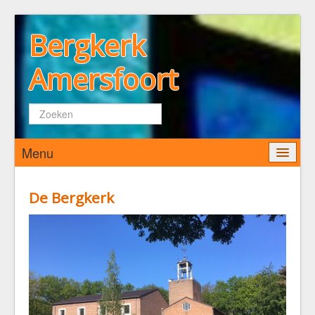
Bergkerk
Amersfoort
Zoeken...
Menu
Home
De Bergkerk
Wie zijn wij
De Bergkerk
Predikant
Kerkenraad
Pastoraat
Diaconaat