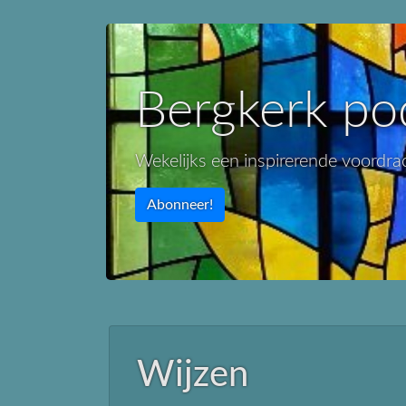
Bergkerk po
Wekelijks een inspirerende voordra
Abonneer!
Wijzen