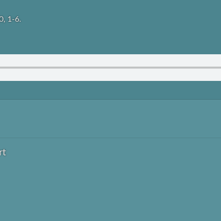
0, 1-6.
rt