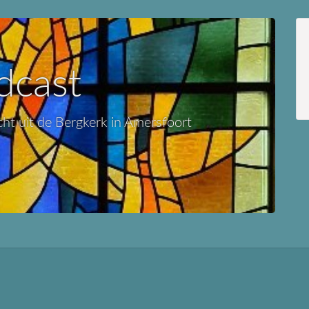
dcast
cht uit de Bergkerk in Amersfoort