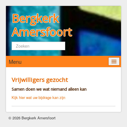
Bergkerk
Amersfoort
Zoeken...
Menu
Home
Vrijwilligers gezocht
Wie zijn wij
Samen doen we wat niemand alleen kan
De Bergkerk
Kijk hier wat uw bijdrage kan zijn
Predikant
Kerkenraad
© 2026 Bergkerk Amersfoort
Pastoraat
Diaconaat