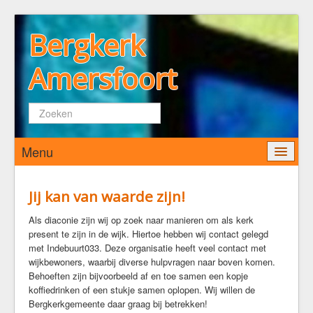
Bergkerk
Amersfoort
Zoeken...
Menu
Home
Jij kan van waarde zijn!
Wie zijn wij
Als diaconie zijn wij op zoek naar manieren om als kerk
present te zijn in de wijk. Hiertoe hebben wij contact gelegd
De Bergkerk
met Indebuurt033. Deze organisatie heeft veel contact met
Predikant
wijkbewoners, waarbij diverse hulpvragen naar boven komen.
Kerkenraad
Behoeften zijn bijvoorbeeld af en toe samen een kopje
koffiedrinken of een stukje samen oplopen. Wij willen de
Pastoraat
Bergkerkgemeente daar graag bij betrekken!
Diaconaat