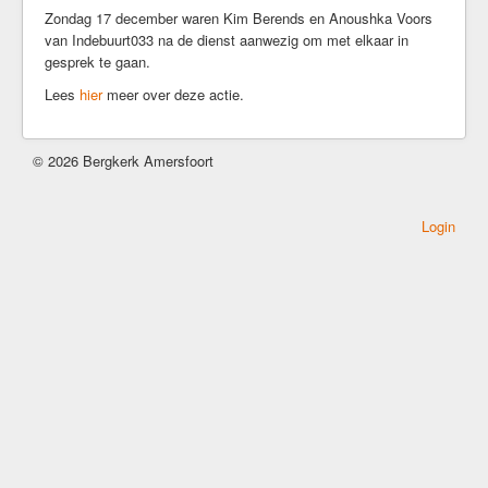
Zondag 17 december waren Kim Berends en Anoushka Voors
Kerkrentmeesters
van Indebuurt033 na de dienst aanwezig om met elkaar in
Kerkmuziek
gesprek te gaan.
Geschiedenis
Lees
hier
meer over deze actie.
Veilige kerk
Kerkdiensten
© 2026 Bergkerk Amersfoort
Komende Erediensten
Kapeldienst
Login
Zondagse Eredienst
Avondgebed
Bijzondere diensten
Kerkdienst gemist
Ouder-en-kind vieringen
Kerkdienst bij stukjes en beetjes
Commissie Eredienst
Jeugd/jongeren