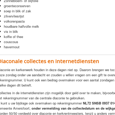
Zonnebloem- of olijfolie
groenteconserven
soep in blik of zak
zilvervliesrijst
volkorenpasta
houdbare halfvolle melk
vis in blik
koffie of thee
couscous
havermout
Diaconale collectes en internetdiensten
iaconie en kerkenwerk houden in deze dagen niet op. Daarom brengen we toc
eze zondag onder uw aandacht en zouden u willen vragen om een gift te over
ekeningnummer. U kunt ook een bedrag overmaken voor een aantal zondagen te
elke dagen dit betreft.
ollectes in de internetdiensten zijn mogelijk door geld over te maken, bijvoor
et rekeningnummer van de centrale diaconie te gebruiken.
 kunt u uw bijdrage ook overmaken op rekeningnummer
NL72 SNSB 0937 01
emeente Amersfoort,
onder vermelding van de collectedatum en de wijkg
orden 50/50 verdeeld over diaconie en kerkrentmeesters, tenzij u anders verm