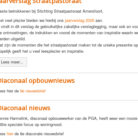
Jaarverslag Straatpastoraat
este betrokkenen bij Stichting Straatpastoraat Amersfoort,
et veel plezier bieden we hierbij ons
jaarverslag 2025
aan.
 vindt in dit verslag de gebruikelijke zakelijke verslaglegging, maar ook en vo
e ontmoetingen, de indrukken en vooral de momenten van inspiratie waarin w
erden uitgetild.
at zijn de momenten die het straatpastoraat maken tot de unieke presentie op
opelijk geeft het u veel leesplezier en inspiratie.
Lees meer...
Diaconaal opbouwnieuws
ees hier de
9e nieuwsbrief
Diaconaal nieuws
ennie Harmelink, diaconaal opbouwwerker van de PGA, heeft weer een mooie 
ditie speciale focus op woningnood.
ees
hier
de 8e diaconale nieuwsbrief