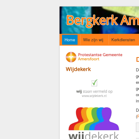
Bergkerk Am
Home
Wie zijn wij
Kerkdiensten
Wijdekerk
D
g
e
g
o
i
D
(