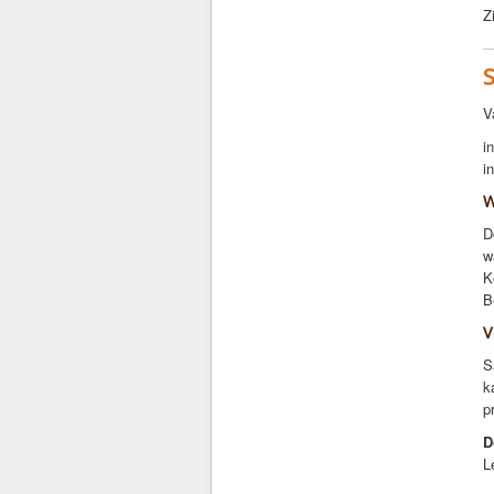
Z
V
i
i
W
D
w
K
B
V
S
k
p
D
L