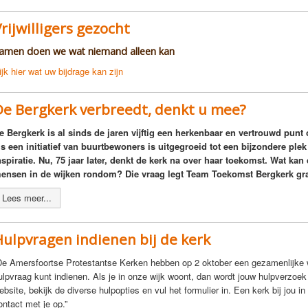
rijwilligers gezocht
amen doen we wat niemand alleen kan
ijk hier wat uw bijdrage kan zijn
De Bergkerk verbreedt, denkt u mee?
e Bergkerk is al sinds de jaren vijftig een herkenbaar en vertrouwd pun
ls een initiatief van buurtbewoners is uitgegroeid tot een bijzondere pl
nspiratie. Nu, 75 jaar later, denkt de kerk na over haar toekomst. Wat ka
ensen in de wijken rondom? Die vraag legt Team Toekomst Bergkerk gra
Lees meer...
Hulpvragen indienen bij de kerk
De Amersfoortse Protestantse Kerken hebben op 2 oktober een gezamenlijke w
ulpvraag kunt indienen. Als je in onze wijk woont, dan wordt jouw hulpverzoe
ebsite, bekijk de diverse hulpopties en vul het formulier in. Een kerk bij jou 
ontact met je op.”