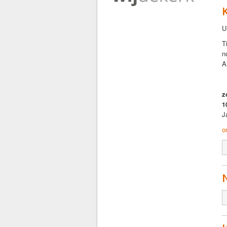
U
T
n
A
z
1
J
o