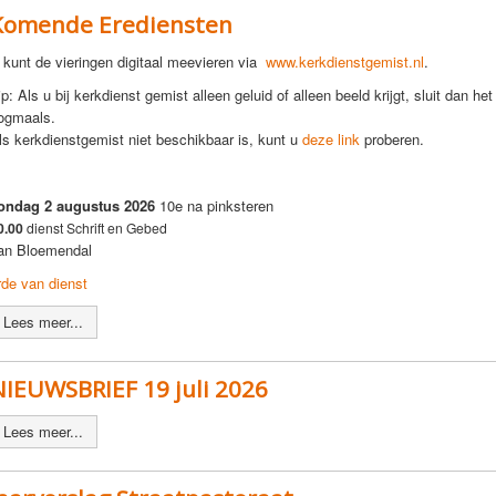
Komende Erediensten
 kunt de vieringen digitaal meevieren via
www.kerkdienstgemist.nl
.
ip: Als u bij kerkdienst gemist alleen geluid of alleen beeld krijgt, sluit dan he
ogmaals.
ls kerkdienstgemist niet beschikbaar is, kunt u
deze link
proberen.
ondag 2 augustus 2026
10e na pinksteren
0.00
dienst Schrift en Gebed
an Bloemendal
rde van dienst
Lees meer...
NIEUWSBRIEF 19 juli 2026
Lees meer...