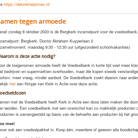
ie
https://dekerkhelptmee.nl/
Samen tegen armoede
anaf zondag 8 oktober 2023 is de Bergkerk inzamelpunt voor de voedselbank
nzamelpunt: Bergkerk, Doctor Abraham Kuyperlaan 2
nzamelmoment: maandag 9:30 - 12:30 uur (uitgezonderd schoolvakanties)
aarom is deze actie nodig?
oor de toegenomen armoede heeft de Voedselbank in korte tijd veel meer kla
at bedrijven en supermarkten overhouden, maar die kopen steeds verstandiger
ortom: meer vraag, minder aanbod. De Voedselbank zoekt daarom naar ande
ekijk
hier
een filmpje van Kerk in Actie over deze actie.
oedseldozen
amen met de Voedselbank heeft Kerk in Actie een doos laten maken die door 
an worden. Een voedselbank met een overschot kan zo makkelijk producten de
roducten is samengesteld op basis van de behoefte aan producten bij het gro
oe mee!
ever ook een voedselpakket in. Koop één, meerdere of gewoon alle boodschapp