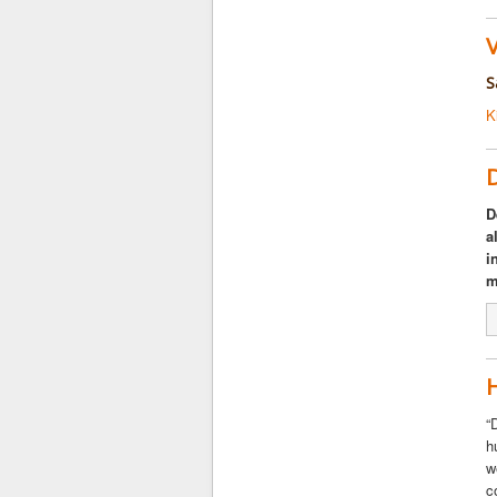
V
S
K
D
a
i
m
“
h
w
c