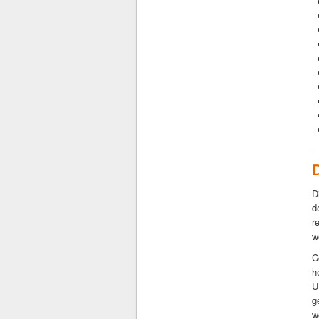
D
d
r
w
C
h
U
g
w