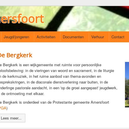
ersfoort
Jeugd/jongeren
Activiteiten
Documenten
Verhuur
Contact
De Bergkerk
e Bergkerk is een wijkgemeente met ruimte voor persoonlijke
eloofsbeleving: in de vieringen van woord en sacrament, in de liturgie
n de kerkmuziek, in het ruime aanbod van thema-avonden en
esprekskringen, in de diaconale dienstverlening naar buiten, in de
nderlinge pastorale aandacht, in een 'op de groei aangepast' jeugdwerk,
n de ontmoeting met elkaar.
e Bergkerk is onderdeel van de Protestante gemeente Amersfoort
PGA
)
Lees meer...